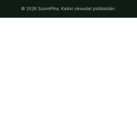
© 2026 SuomiPiha. Kaikki oikeudet pidätetään.