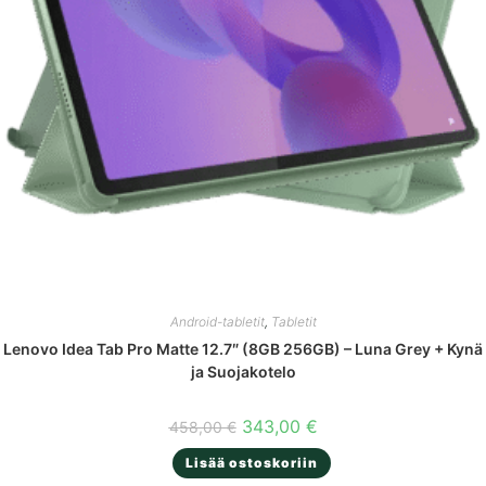
Android-tabletit
,
Tabletit
Lenovo Idea Tab Pro Matte 12.7″ (8GB 256GB) – Luna Grey + Kynä
ja Suojakotelo
Alkuperäinen
Nykyinen
343,00
€
458,00
€
hinta
hinta
oli:
on:
Lisää ostoskoriin
458,00 €.
343,00 €.