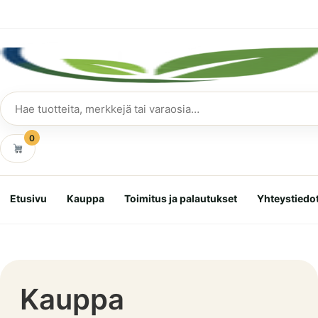
Siirry
suoraan
sisältöön
Hae
tuotteita
0
Etusivu
Kauppa
Toimitus ja palautukset
Yhteystiedo
Kauppa