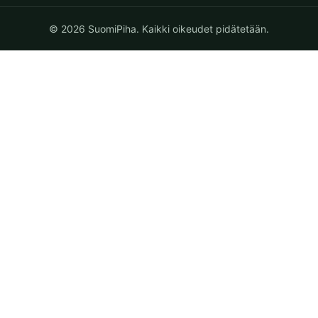
© 2026 SuomiPiha. Kaikki oikeudet pidätetään.