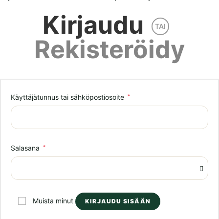
Kirjaudu
TAI
Rekisteröidy
Vaaditaan
Käyttäjätunnus tai sähköpostiosoite
*
Vaaditaan
Salasana
*
Muista minut
KIRJAUDU SISÄÄN