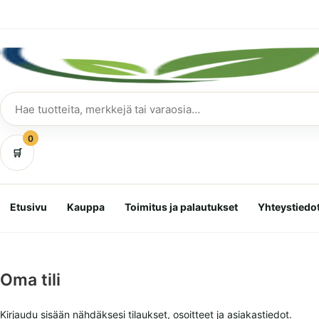
Siirry
suoraan
sisältöön
Hae
tuotteita
0
🛒
Etusivu
Kauppa
Toimitus ja palautukset
Yhteystiedo
Oma tili
Kirjaudu sisään nähdäksesi tilaukset, osoitteet ja asiakastiedot.