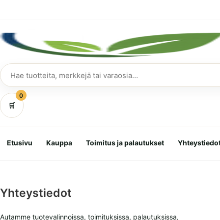
Siirry
suoraan
sisältöön
Hae
tuotteita
0
🛒
Etusivu
Kauppa
Toimitus ja palautukset
Yhteystiedo
Yhteystiedot
Autamme tuotevalinnoissa, toimituksissa, palautuksissa,