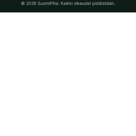
© 2026 SuomiPiha. Kaikki oikeudet pidätetään.