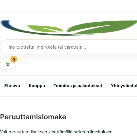
Siirry
suoraan
sisältöön
Hae
tuotteita
0
Etusivu
Kauppa
Toimitus ja palautukset
Yhteystiedo
Peruuttamislomake
Voit peruuttaa tilauksen lähettämällä selkeän ilmoituksen