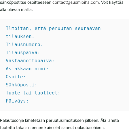
sähköpostitse osoitteeseen
contact@suomipiha.com
. Voit käyttää
alla olevaa mallia.
Ilmoitan, että peruutan seuraavan 
tilauksen:

Tilausnumero:

Tilauspäivä:

Vastaanottopäivä:

Asiakkaan nimi:

Osoite:

Sähköposti:

Tuote tai tuotteet:

Päiväys:
Palautusohje lähetetään peruutusilmoituksen jälkeen. Älä lähetä
tuotetta takaisin ennen kuin olet saanut palautusohjeen.