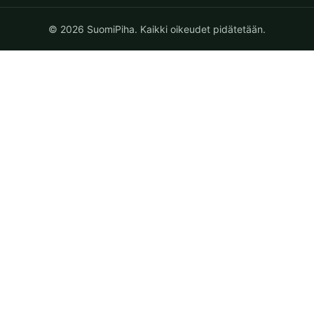
© 2026 SuomiPiha. Kaikki oikeudet pidätetään.