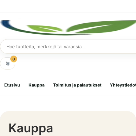
Siirry
suoraan
sisältöön
Hae
tuotteita
0
Etusivu
Kauppa
Toimitus ja palautukset
Yhteystiedo
Kauppa