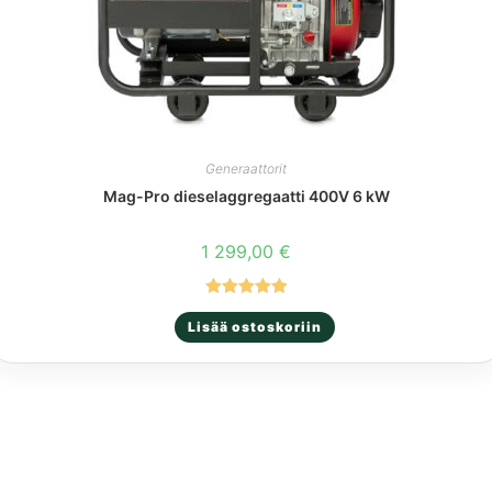
Generaattorit
Mag-Pro dieselaggregaatti 400V 6 kW
1 299,00
€
Arvostelu
Lisää ostoskoriin
tuotteesta:
5.00
/ 5