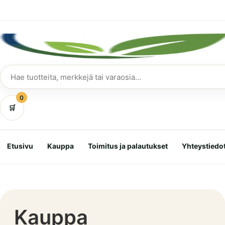
Siirry
suoraan
sisältöön
Hae
tuotteita
0
🛒
Etusivu
Kauppa
Toimitus ja palautukset
Yhteystiedo
Kauppa