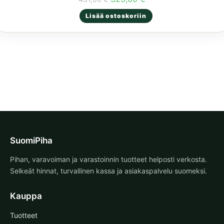
hinta
hinta
oli:
on:
Lisää ostoskoriin
431,00 €.
323,00 €.
SuomiPiha
Pihan, varavoiman ja varastoinnin tuotteet helposti verkosta.
Selkeät hinnat, turvallinen kassa ja asiakaspalvelu suomeksi.
Kauppa
Tuotteet