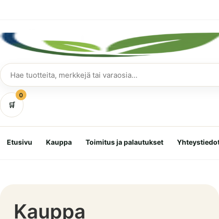
Siirry
suoraan
sisältöön
Hae
tuotteita
0
🛒
Etusivu
Kauppa
Toimitus ja palautukset
Yhteystiedo
Kauppa