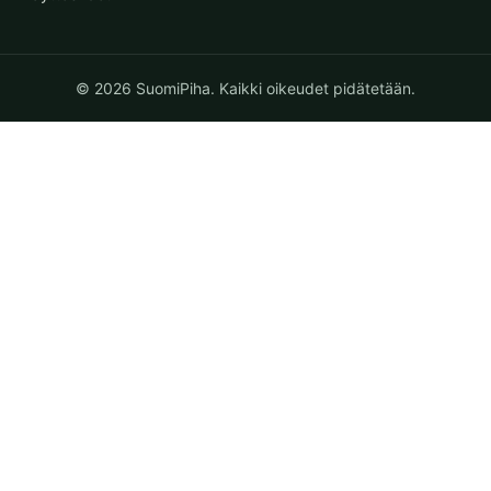
© 2026 SuomiPiha. Kaikki oikeudet pidätetään.