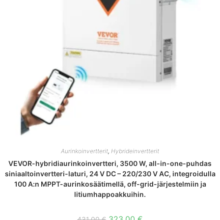
Aurinkoinvertterit
,
Hybrideinvertterit
VEVOR-hybridiaurinkoinvertteri, 3500 W, all-in-one-puhdas
siniaaltoinvertteri-laturi, 24 V DC – 220/230 V AC, integroidulla
100 A:n MPPT-aurinkosäätimellä, off-grid-järjestelmiin ja
litiumhappoakkuihin.
Alkuperäinen
Nykyinen
323,00
€
431,00
€