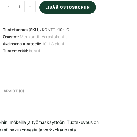
10'
-
+
LISÄÄ OSTOSKORIIN
LC
pieni
varastokontti
Tuotetunnus (SKU):
KONTTI-10-LC
määrä
Osastot:
Merikontit
,
Varastokontit
Avainsana tuotteelle
10' LC pieni
Tuotemerkki:
Kontti
ARVIOT (0)
oihin, mökeille ja työmaakäyttöön. Tuotekuvaus on
nopeasti hakukoneesta ja verkkokaupasta.