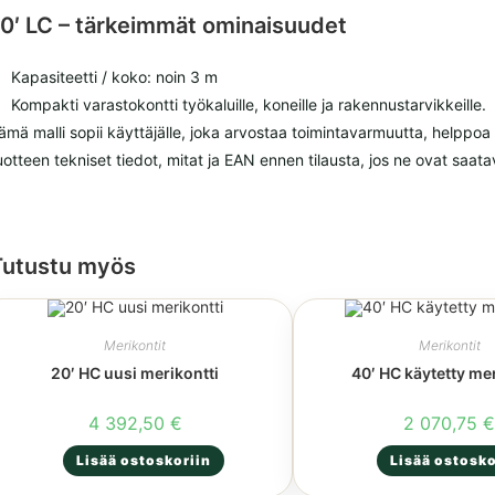
10′ LC – tärkeimmät ominaisuudet
Kapasiteetti / koko: noin 3 m
Kompakti varastokontti työkaluille, koneille ja rakennustarvikkeille.
ämä malli sopii käyttäjälle, joka arvostaa toimintavarmuutta, helppoa
uotteen tekniset tiedot, mitat ja EAN ennen tilausta, jos ne ovat saatav
Tutustu myös
Merikontit
Merikontit
20′ HC uusi merikontti
40′ HC käytetty mer
4 392,50
€
2 070,75
Lisää ostoskoriin
Lisää ostosko