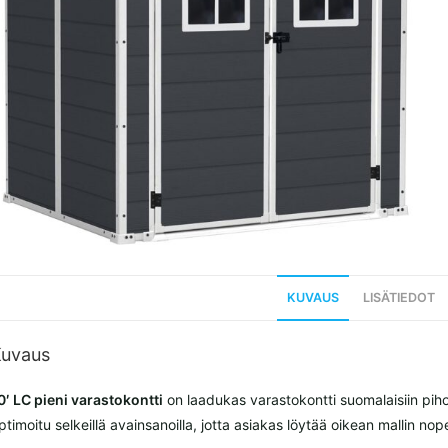
KUVAUS
LISÄTIEDOT
uvaus
0′ LC pieni varastokontti
on laadukas varastokontti suomalaisiin pih
ptimoitu selkeillä avainsanoilla, jotta asiakas löytää oikean mallin 