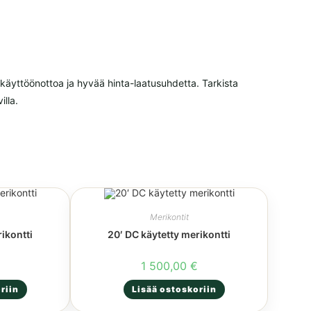
 käyttöönottoa ja hyvää hinta-laatusuhdetta. Tarkista
illa.
Merikontit
ikontti
20′ DC käytetty merikontti
€
1 500,00
€
riin
Lisää ostoskoriin