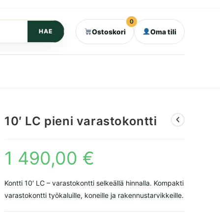
0
Ostoskori
Oma tili
HAE
10′ LC pieni varastokontti
1 490,00
€
Kontti 10′ LC – varastokontti selkeällä hinnalla. Kompakti
varastokontti työkaluille, koneille ja rakennustarvikkeille.