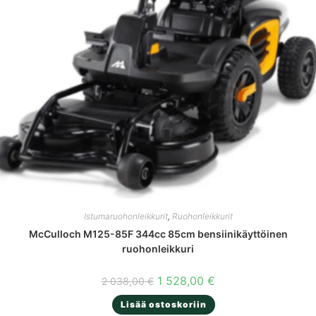
Istumaruohonleikkurit
,
Ruohonleikkurit
McCulloch M125-85F 344cc 85cm bensiinikäyttöinen
ruohonleikkuri
Alkuperäinen
Nykyinen
1 528,00
€
2 038,00
€
hinta
hinta
oli:
on:
Lisää ostoskoriin
2
1