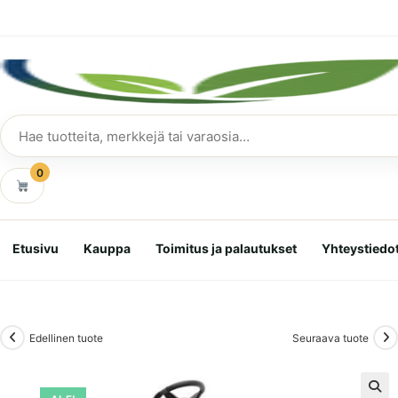
Siirry
suoraan
sisältöön
Hae
tuotteita
0
Etusivu
Kauppa
Toimitus ja palautukset
Yhteystiedo
Edellinen tuote
Seuraava tuote