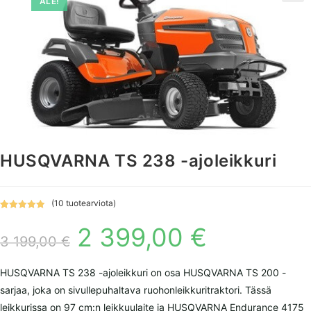
ALE!
HUSQVARNA TS 238 -ajoleikkuri
(
10
tuotearviota)
Arvio
10
5.00
2 399,00
€
Alkuperäinen
Nykyinen
5:stä
hinta
hinta
3 199,00
€
perustuen
oli:
on:
asiakkaan
3
2
199,00 €.
399,00 €.
arvotuksee
HUSQVARNA TS 238 -ajoleikkuri on osa HUSQVARNA TS 200 -
n.
sarjaa, joka on sivullepuhaltava ruohonleikkuritraktori. Tässä
leikkurissa on 97 cm:n leikkuulaite ja HUSQVARNA Endurance 4175