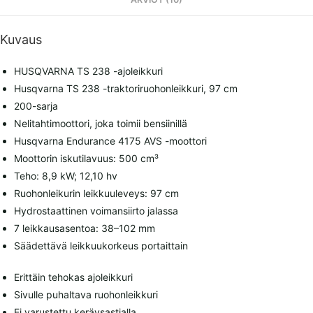
Kuvaus
HUSQVARNA TS 238 -ajoleikkuri
Husqvarna TS 238 -traktoriruohonleikkuri, 97 cm
200-sarja
Nelitahtimoottori, joka toimii bensiinillä
Husqvarna Endurance 4175 AVS -moottori
Moottorin iskutilavuus: 500 cm³
Teho: 8,9 kW; 12,10 hv
Ruohonleikurin leikkuuleveys: 97 cm
Hydrostaattinen voimansiirto jalassa
7 leikkausasentoa: 38–102 mm
Säädettävä leikkuukorkeus portaittain
Erittäin tehokas ajoleikkuri
Sivulle puhaltava ruohonleikkuri
Ei varustettu keräysastialla