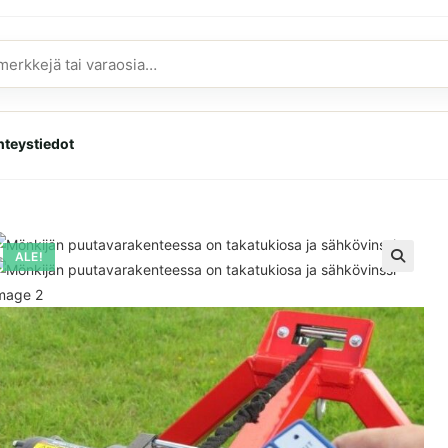
hteystiedot
ALE!
🔍