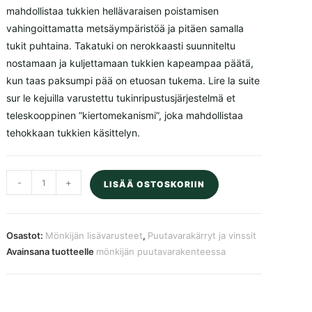
mahdollistaa tukkien hellävaraisen poistamisen
vahingoittamatta metsäympäristöä ja pitäen samalla
tukit puhtaina. Takatuki on nerokkaasti suunniteltu
nostamaan ja kuljettamaan tukkien kapeampaa päätä,
kun taas paksumpi pää on etuosan tukema. Lire la suite
sur le kejuilla varustettu tukinripustusjärjestelmä et
teleskooppinen ”kiertomekanismi”, joka mahdollistaa
tehokkaan tukkien käsittelyn.
Mönkijän
-
+
LISÄÄ OSTOSKORIIN
puutavarakenteessa
on
takatukiosa
Osastot:
Mönkijän lisävarusteet
,
Puutavarakärryt ja vinssit
ja
Avainsana tuotteelle
mönkijän puutavarakenteessa
sähkövinssi
määrä