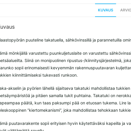
KUVAUS
ARVIO
uvaus
aastopyörän puuteline takatuella, sähkövinssillä ja parannetuilla omin
ämä mönkijällä varustettu puunkuljetuslaite on varustettu sähkövinss
etsäalueilta. Siinä on monipuolinen ripustus-/kiinnitysjärjestelmä, jok
larunko sopii erinomaisesti kevyemmän rakennuspuutavaran kuljettami
ukkien kiinnittämiseksi tukevasti runkoon.
aka-akselin ja pyörien lähellä sijaitseva takatuki mahdollistaa tukkie
etsäympäristöä ja pitäen samalla tukit puhtaina. Takatuki on nerokk
apeampaa päätä, kun taas paksumpi pää on etuosan tukema. Lire la sui
eleskooppinen ”kiertomekanismi”, joka mahdollistaa tehokkaan tukkien
ämä puutavarakente sopii erityisen hyvin käytettäväksi kapeilla ja vaike
ivät välttämättä sovellu.