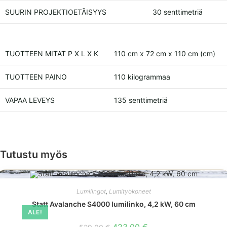
SUURIN PROJEKTIOETÄISYYS
30 senttimetriä
TUOTTEEN MITAT P X L X K
110 cm x 72 cm x 110 cm (cm)
TUOTTEEN PAINO
110 kilogrammaa
VAPAA LEVEYS
135 senttimetriä
Tutustu myös
Lumilingot
,
Lumityökoneet
Statt Avalanche S4000 lumilinko, 4,2 kW, 60 cm
ALE!
Alkuperäinen
Nykyinen
423,00
€