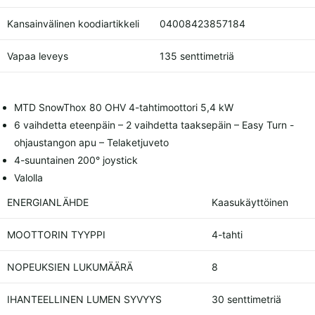
Kansainvälinen koodiartikkeli
04008423857184
Vapaa leveys
135 senttimetriä
MTD SnowThox 80 OHV 4-tahtimoottori 5,4 kW
6 vaihdetta eteenpäin – 2 vaihdetta taaksepäin – Easy Turn -
ohjaustangon apu – Telaketjuveto
4-suuntainen 200° joystick
Valolla
ENERGIANLÄHDE
Kaasukäyttöinen
MOOTTORIN TYYPPI
4-tahti
NOPEUKSIEN LUKUMÄÄRÄ
8
IHANTEELLINEN LUMEN SYVYYS
30 senttimetriä