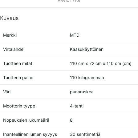
ARVIOT (10)
määrä
Kuvaus
Merkki
MTD
Virtalähde
Kaasukäyttöinen
Tuotteen mitat
110 cm x 72 cm x 110 cm (cm)
Tuotteen paino
110 kilogrammaa
Väri
punaruskea
Moottorin tyyppi
4-tahti
Nopeuksien lukumäärä
8
Ihanteellinen lumen syvyys
30 senttimetriä