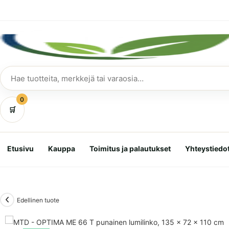
Siirry
suoraan
sisältöön
Hae
tuotteita
0
🛒
Etusivu
Kauppa
Toimitus ja palautukset
Yhteystiedo
Edellinen tuote