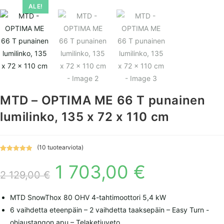
ALE!
MTD – OPTIMA ME 66 T punainen
lumilinko, 135 x 72 x 110 cm
(
10
tuotearviota)
Arvio
10
5.00
1 703,00
€
Alkuperäinen
Nykyinen
5:stä
hinta
hinta
2 129,00
€
perustuen
oli:
on:
asiakkaan
2
1
129,00 €.
703,00 €.
arvotuksee
MTD SnowThox 80 OHV 4-tahtimoottori 5,4 kW
n.
6 vaihdetta eteenpäin – 2 vaihdetta taaksepäin – Easy Turn -
ohjaustangon apu – Telaketjuveto