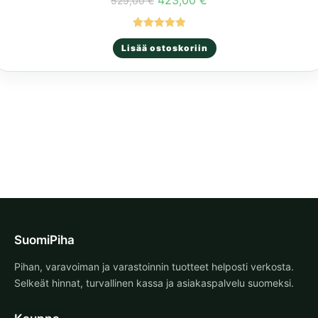
529,00
€
hinta
hinta
oli:
on:
529,00 €.
423,00 €.
Arvostelu
Lisää ostoskoriin
tuotteesta:
5.00
/ 5
SuomiPiha
Pihan, varavoiman ja varastoinnin tuotteet helposti verkosta.
Selkeät hinnat, turvallinen kassa ja asiakaspalvelu suomeksi.