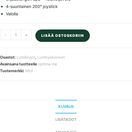
4-suuntainen 200° joystick
Valolla
MTD
-
+
LISÄÄ OSTOSKORIIN
-
OPTIMA
ME
Osastot:
Lumilingot
,
Lumityökoneet
66
Avainsana tuotteelle
optima me
T
Tuotemerkki:
Mtd
punainen
lumilinko,
135
x
72
KUVAUS
x
LISÄTIEDOT
110
cm