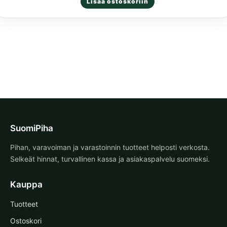
Lisää ostoskoriin
tuotteesta:
5.00
/ 5
SuomiPiha
Pihan, varavoiman ja varastoinnin tuotteet helposti verkosta.
Selkeät hinnat, turvallinen kassa ja asiakaspalvelu suomeksi.
Kauppa
Tuotteet
Ostoskori