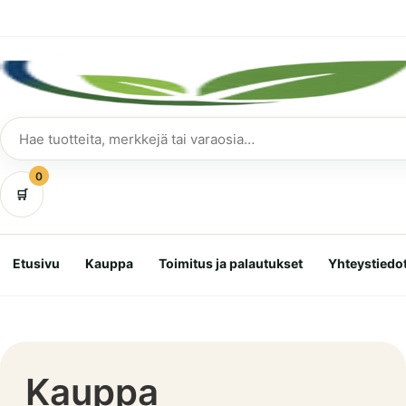
Siirry
suoraan
sisältöön
Hae
tuotteita
0
🛒
Etusivu
Kauppa
Toimitus ja palautukset
Yhteystiedo
Kauppa