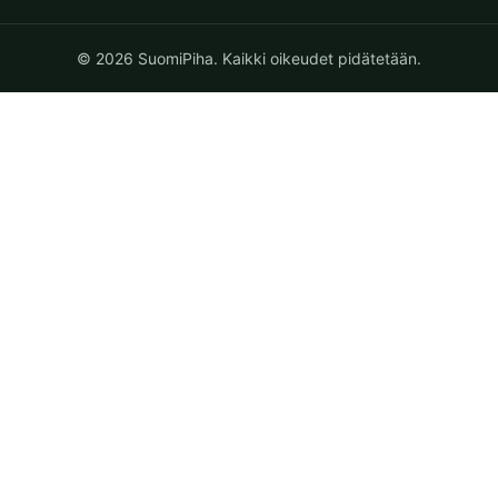
© 2026 SuomiPiha. Kaikki oikeudet pidätetään.