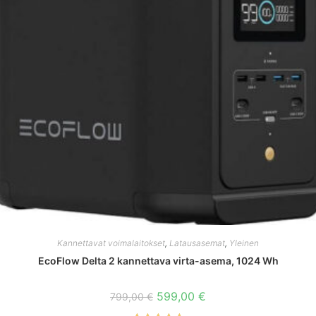
Kannettavat voimalaitokset
,
Latausasemat
,
Yleinen
EcoFlow Delta 2 kannettava virta-asema, 1024 Wh
Alkuperäinen
Nykyinen
599,00
€
799,00
€
hinta
hinta
oli:
on: