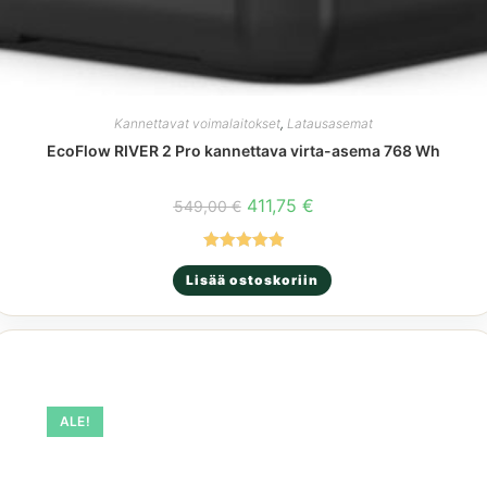
Kannettavat voimalaitokset
,
Latausasemat
EcoFlow RIVER 2 Pro kannettava virta-asema 768 Wh
Alkuperäinen
Nykyinen
411,75
€
549,00
€
hinta
hinta
oli:
on:
549,00 €.
411,75 €.
Arvostelu
Lisää ostoskoriin
tuotteesta:
5.00
/ 5
ALE!