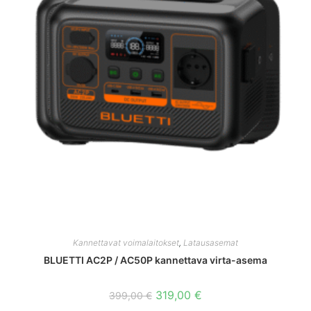
Kannettavat voimalaitokset
,
Latausasemat
BLUETTI AC2P / AC50P kannettava virta-asema
Alkuperäinen
Nykyinen
319,00
€
399,00
€
hinta
hinta