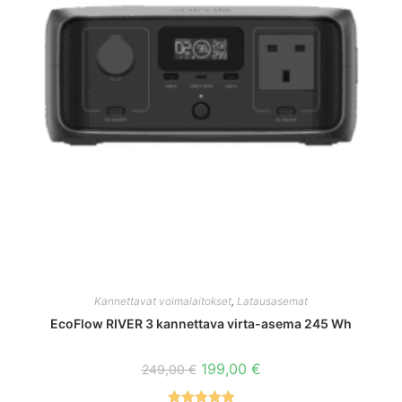
Kannettavat voimalaitokset
,
Latausasemat
EcoFlow RIVER 3 kannettava virta-asema 245 Wh
Alkuperäinen
Nykyinen
199,00
€
249,00
€
hinta
hinta
oli:
on: