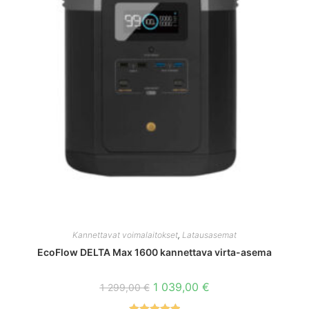
Kannettavat voimalaitokset
,
Latausasemat
EcoFlow DELTA Max 1600 kannettava virta-asema
Alkuperäinen
Nykyinen
1 039,00
€
1 299,00
€
hinta
hinta
oli:
on: