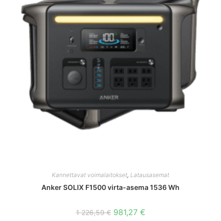
Kannettavat voimalaitokset
,
Latausasemat
Anker SOLIX F1500 virta-asema 1536 Wh
Alkuperäinen
Nykyinen
981,27
€
1 226,59
€
hinta
hinta