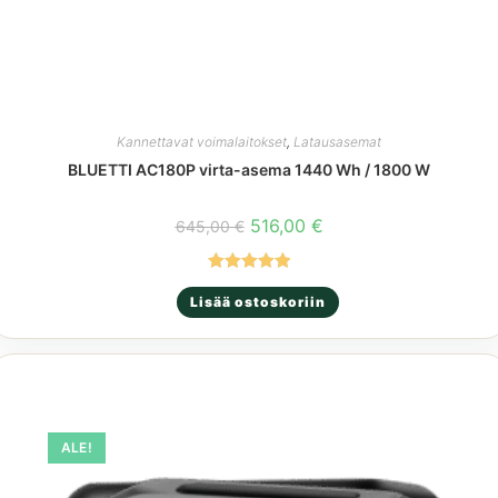
Kannettavat voimalaitokset
,
Latausasemat
BLUETTI AC180P virta-asema 1440 Wh / 1800 W
Alkuperäinen
Nykyinen
516,00
€
645,00
€
hinta
hinta
oli:
on:
645,00 €.
516,00 €.
Arvostelu
Lisää ostoskoriin
tuotteesta:
5.00
/ 5
ALE!