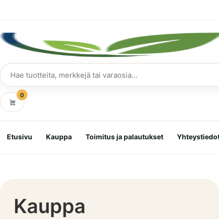
Siirry
suoraan
sisältöön
Hae
tuotteita
0
Etusivu
Kauppa
Toimitus ja palautukset
Yhteystiedo
Kauppa