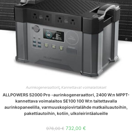
Aurinkogeneraattorit
,
Kannettavat voimalaitokset
ALLPOWERS S2000 Pro -aurinkogeneraattori, 2400 W:n MPPT-
kannettava voimalaitos SE100 100 W:n taitettavalla
aurinkopaneelilla, varmuuskopiovirtalähde matkailuautoihin,
pakettiautoihin, kotiin, ulkoleirintäalueille
Alkuperäinen
Nykyinen
732,00
€
976,00
€
hinta
hinta