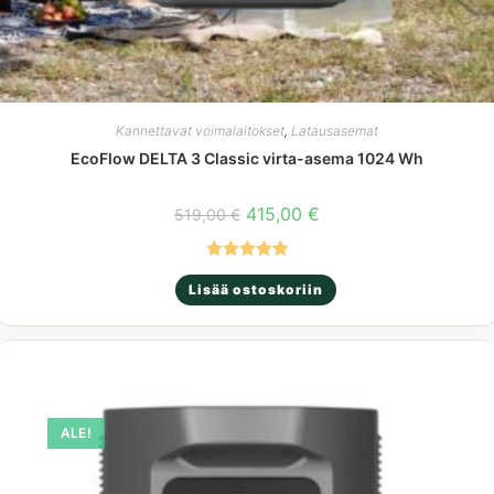
Kannettavat voimalaitokset
,
Latausasemat
EcoFlow DELTA 3 Classic virta-asema 1024 Wh
Alkuperäinen
Nykyinen
415,00
€
519,00
€
hinta
hinta
oli:
on:
519,00 €.
415,00 €.
Arvostelu
Lisää ostoskoriin
tuotteesta:
5.00
/ 5
ALE!