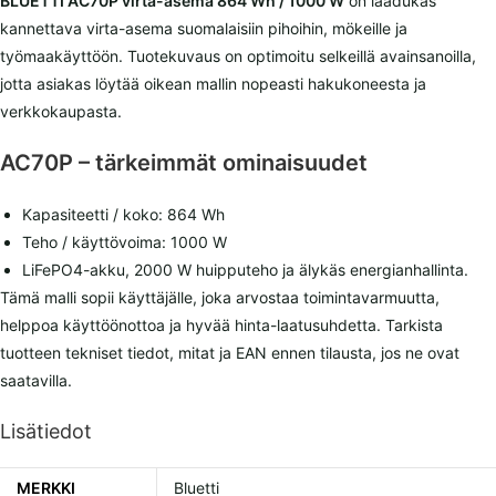
BLUETTI AC70P virta-asema 864 Wh / 1000 W
on laadukas
kannettava virta-asema suomalaisiin pihoihin, mökeille ja
työmaakäyttöön. Tuotekuvaus on optimoitu selkeillä avainsanoilla,
jotta asiakas löytää oikean mallin nopeasti hakukoneesta ja
verkkokaupasta.
AC70P – tärkeimmät ominaisuudet
Kapasiteetti / koko: 864 Wh
Teho / käyttövoima: 1000 W
LiFePO4-akku, 2000 W huipputeho ja älykäs energianhallinta.
Tämä malli sopii käyttäjälle, joka arvostaa toimintavarmuutta,
helppoa käyttöönottoa ja hyvää hinta-laatusuhdetta. Tarkista
tuotteen tekniset tiedot, mitat ja EAN ennen tilausta, jos ne ovat
saatavilla.
Lisätiedot
MERKKI
Bluetti