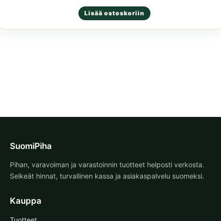
Arvostelu
Lisää ostoskoriin
tuotteesta:
5.00
/ 5
SuomiPiha
Pihan, varavoiman ja varastoinnin tuotteet helposti verkosta.
Selkeät hinnat, turvallinen kassa ja asiakaspalvelu suomeksi.
Kauppa
Tuotteet