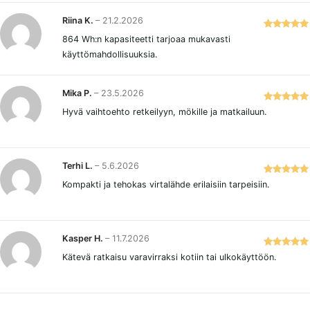
Riina K.
–
21.2.2026
Arvostelu
864 Wh:n kapasiteetti tarjoaa mukavasti
tuotteesta:
käyttömahdollisuuksia.
5
/ 5
Mika P.
–
23.5.2026
Arvostelu
Hyvä vaihtoehto retkeilyyn, mökille ja matkailuun.
tuotteesta:
5
/ 5
Terhi L.
–
5.6.2026
Arvostelu
Kompakti ja tehokas virtalähde erilaisiin tarpeisiin.
tuotteesta:
5
/ 5
Kasper H.
–
11.7.2026
Arvostelu
Kätevä ratkaisu varavirraksi kotiin tai ulkokäyttöön.
tuotteesta:
5
/ 5