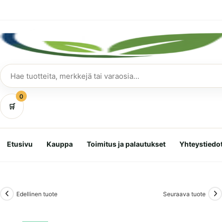
Siirry
suoraan
sisältöön
Hae
tuotteita
0
🛒
Etusivu
Kauppa
Toimitus ja palautukset
Yhteystiedo
Edellinen tuote
Seuraava tuote