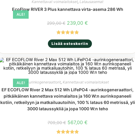
Kannettavat voimalaitokset
,
Latausasemat
EcoFlow RIVER 3 Plus kannettava virta-asema 286 Wh
ALE!
Alkuperäinen
Nykyinen
239,00
€
299,00
€
hinta
hinta
oli:
on:
299,00 €.
239,00 €.
Arvostelu
Lisää ostoskoriin
tuotteesta:
5.00
/ 5
Aurinkogeneraattorit
,
Kannettavat voimalaitokset
ALE!
EF ECOFLOW River 2 Max 512 Wh LiFePO4 -aurinkogeneraattori,
pitkäikäinen kannettava voimalaitos ja 160 W:n aurinkopaneeli
kotiin, retkeilyyn ja matkailuautoihin, 100 % lataus 60 metrissä, yli
3000 lataussykliä ja jopa 1000 W:n teho
Alkuperäinen
Nykyinen
567,00
€
709,00
€
hinta
hinta
oli:
on:
709,00 €.
567,00 €.