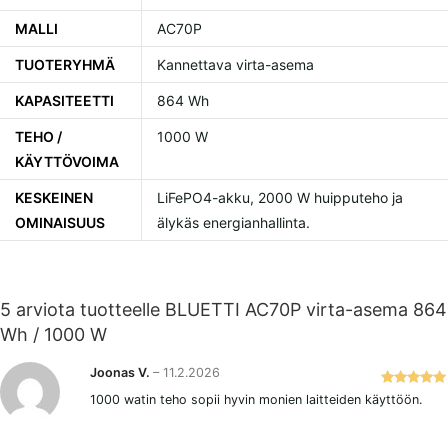
MALLI
AC70P
TUOTERYHMÄ
Kannettava virta-asema
KAPASITEETTI
864 Wh
TEHO /
1000 W
KÄYTTÖVOIMA
KESKEINEN
LiFePO4-akku, 2000 W huipputeho ja
OMINAISUUS
älykäs energianhallinta.
5 arviota tuotteelle
BLUETTI AC70P virta-asema 864
Wh / 1000 W
Joonas V.
–
11.2.2026
Arvostelu
1000 watin teho sopii hyvin monien laitteiden käyttöön.
tuotteesta:
5
/ 5