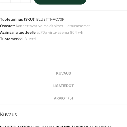
AC70P
virta-
asema
Tuotetunnus (SKU):
BLUETTI-AC70P
864
Osastot:
Kannettavat voimalaitokset
,
Latausasemat
Wh
Avainsana tuotteelle
ac70p virta-asema 864 wh
/
Tuotemerkki:
Bluetti
1000
W
määrä
KUVAUS
LISÄTIEDOT
ARVIOT (5)
Kuvaus