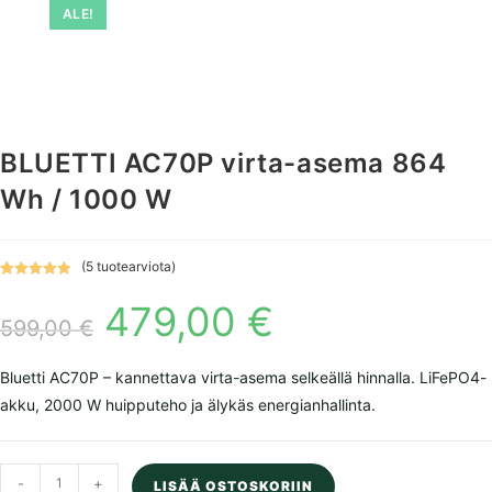
ALE!
BLUETTI AC70P virta-asema 864
Wh / 1000 W
(
5
tuotearviota)
Arvio
5
5.00
479,00
€
Alkuperäinen
Nykyinen
5:stä
hinta
hinta
599,00
€
perustuen
oli:
on:
asiakkaan
599,00 €.
479,00 €.
arvotuksee
Bluetti AC70P – kannettava virta-asema selkeällä hinnalla. LiFePO4-
n.
akku, 2000 W huipputeho ja älykäs energianhallinta.
BLUETTI
-
+
LISÄÄ OSTOSKORIIN