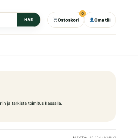
0
Ostoskori
Oma tili
HAE
in ja tarkista toimitus kassalla.
NÄYTÄ:
12
24
KAIKKI