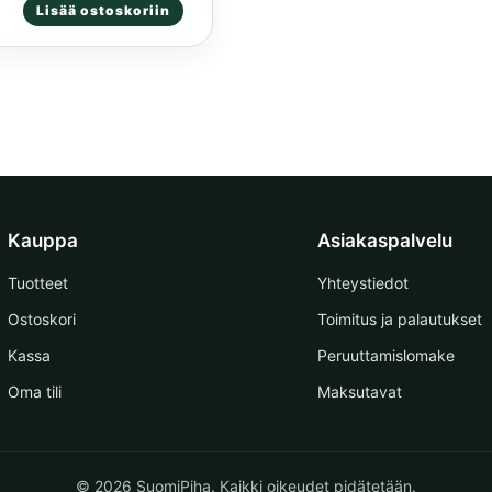
Lisää ostoskoriin
tuotteesta:
5.00
/ 5
Kauppa
Asiakaspalvelu
Tuotteet
Yhteystiedot
Ostoskori
Toimitus ja palautukset
Kassa
Peruuttamislomake
Oma tili
Maksutavat
© 2026 SuomiPiha. Kaikki oikeudet pidätetään.