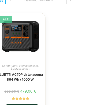
Lajittelu, oletustapa
ALE!
Kannettavat voimalaitokset
,
Latausasemat
LUETTI AC70P virta-asema
864 Wh / 1000 W
Alkuperäinen
Nykyinen
479,00
€
599,00
€
hinta
hinta
oli:
on:
599,00 €.
479,00 €.
Arvostelu