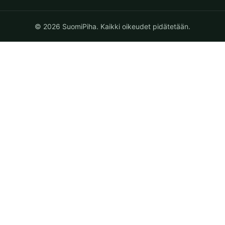
© 2026 SuomiPiha. Kaikki oikeudet pidätetään.