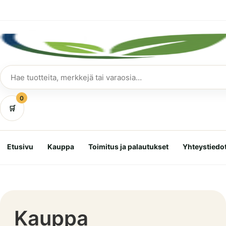
Siirry
suoraan
sisältöön
Hae
tuotteita
0
🛒
Etusivu
Kauppa
Toimitus ja palautukset
Yhteystiedo
Kauppa