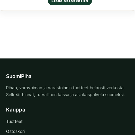
Lisää ostoskoriin
tuotteesta:
5.00
/ 5
SuomiPiha
Pihan, varavoiman ja varastoinnin tuotteet helposti verkosta.
Selkeät hinnat, turvallinen kassa ja asiakaspalvelu suomeksi.
Kauppa
Tuotteet
Ostoskori