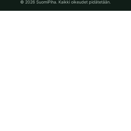
© 2026 SuomiPiha. Kaikki oikeudet pidätetään.