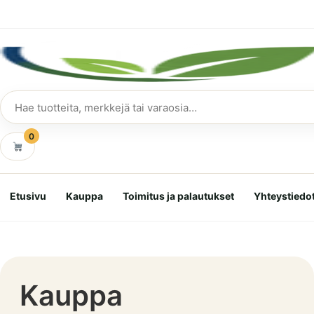
Siirry
suoraan
sisältöön
Hae
tuotteita
0
Etusivu
Kauppa
Toimitus ja palautukset
Yhteystiedo
Kauppa