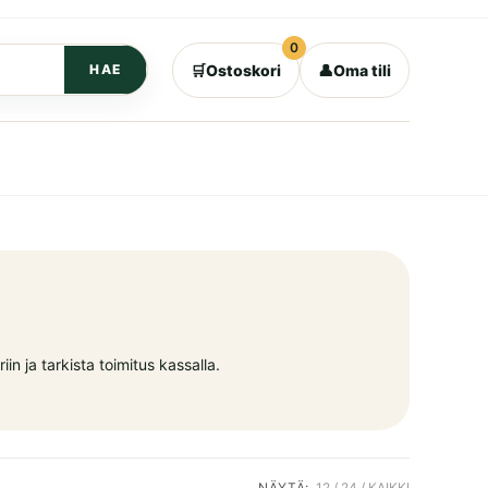
0
🛒
Ostoskori
👤
Oma tili
HAE
in ja tarkista toimitus kassalla.
NÄYTÄ:
12
24
KAIKKI