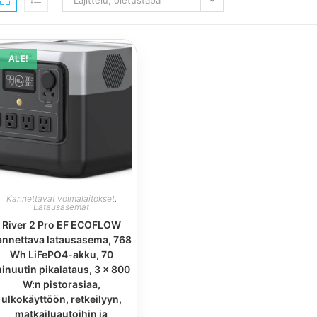
Lajittelu, oletustapa
ALE!
Kannettavat voimalaitokset
,
Latausasemat
River 2 Pro EF ECOFLOW
annettava latausasema, 768
Wh LiFePO4-akku, 70
inuutin pikalataus, 3 x 800
W:n pistorasiaa,
ulkokäyttöön, retkeilyyn,
matkailuautoihin ja