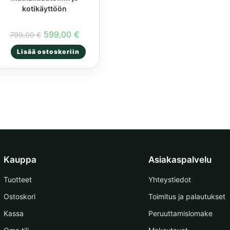
kotikäyttöön
Alkuperäinen
Nykyinen
599,00
€
799,00
€
hinta
hinta
oli:
on:
Lisää ostoskoriin
799,00 €.
599,00 €.
Kauppa
Asiakaspalvelu
Tuotteet
Yhteystiedot
Ostoskori
Toimitus ja palautukset
Kassa
Peruuttamislomake