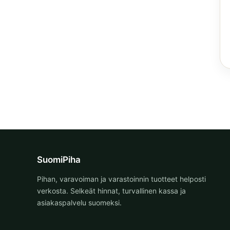
SuomiPiha
Pihan, varavoiman ja varastoinnin tuotteet helposti
verkosta. Selkeät hinnat, turvallinen kassa ja
asiakaspalvelu suomeksi.