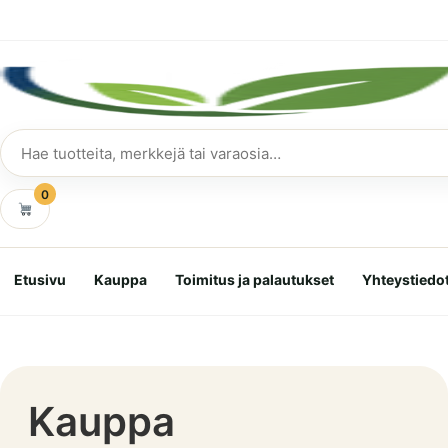
Siirry
suoraan
sisältöön
Hae
tuotteita
0
Etusivu
Kauppa
Toimitus ja palautukset
Yhteystiedo
Kauppa