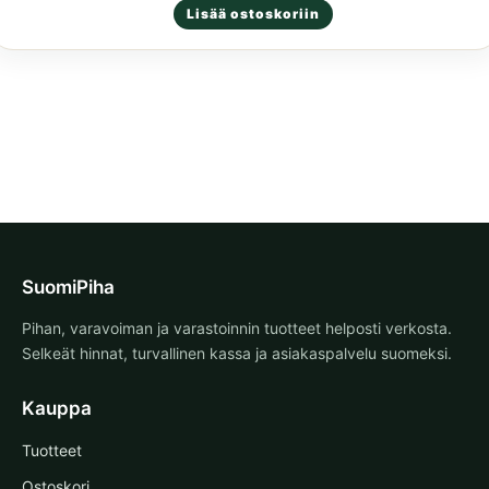
Lisää ostoskoriin
tuotteesta:
5.00
/ 5
SuomiPiha
Pihan, varavoiman ja varastoinnin tuotteet helposti verkosta.
Selkeät hinnat, turvallinen kassa ja asiakaspalvelu suomeksi.
Kauppa
Tuotteet
Ostoskori