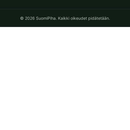
© 2026 SuomiPiha. Kaikki oikeudet pidätetään.