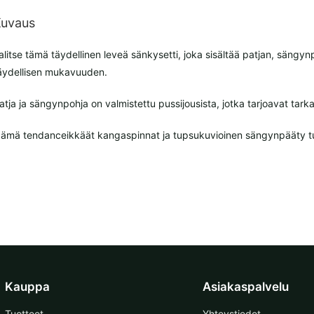
uvaus
alitse tämä täydellinen leveä sänkysetti, joka sisältää patjan, sängyn
äydellisen mukavuuden.
atja ja sängynpohja on valmistettu pussijousista, jotka tarjoavat tar
ämä tendanceikkäät kangaspinnat ja tupsukuvioinen sängynpääty 
Kauppa
Asiakaspalvelu
Tuotteet
Yhteystiedot