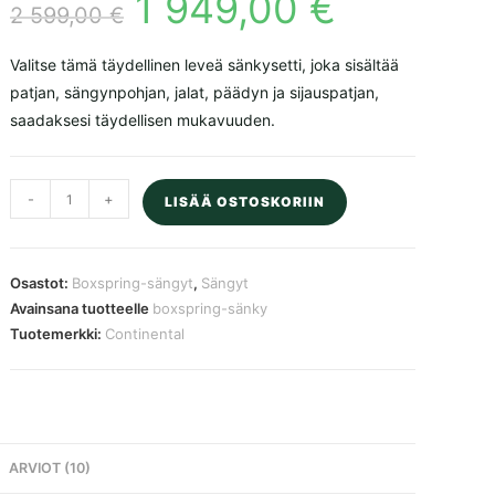
1 949,00
€
hinta
hinta
2 599,00
€
perustuen
oli:
on:
asiakkaan
2
1
599,00 €.
949,00 €.
arvotuksee
Valitse tämä täydellinen leveä sänkysetti, joka sisältää
n.
patjan, sängynpohjan, jalat, päädyn ja sijauspatjan,
saadaksesi täydellisen mukavuuden.
BOXSPRING-
-
+
LISÄÄ OSTOSKORIIN
sänky,
harmaa,
CONTINENTAL,
Osastot:
Boxspring-sängyt
,
Sängyt
paksuus
Avainsana tuotteelle
boxspring-sänky
72
Tuotemerkki:
Continental
cm,
160x200
cm/2x80x200
cm
määrä
ARVIOT (10)