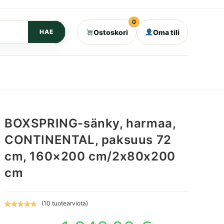
0
Ostoskori
Oma tili
HAE
BOXSPRING-sänky, harmaa,
CONTINENTAL, paksuus 72
cm, 160×200 cm/2x80x200
cm
(
10
tuotearviota)
Arvio
10
5.00
Alkuperäinen
Nykyinen
5:stä