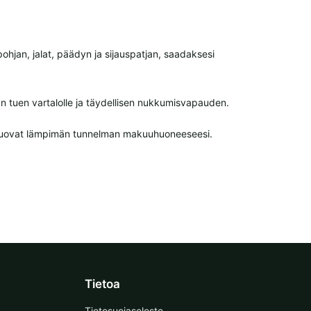
pohjan, jalat, päädyn ja sijauspatjan, saadaksesi
kan tuen vartalolle ja täydellisen nukkumisvapauden.
tuovat lämpimän tunnelman makuuhuoneeseesi.
Tietoa
Tietosuojaseloste