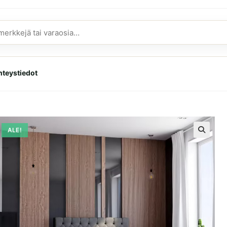
hteystiedot
ALE!