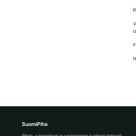
K
V
t
P
N
SuomiPiha
Pihan, varavoiman ja varastoinnin tuotteet helposti