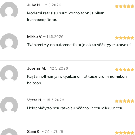
Juha N.
–
2.5.2026
Arvostelu
Moderni ratkaisu nurmikonhoitoon ja pihan
tuotteesta:
kunnossapitoon.
5
/ 5
Mikko V.
–
11.5.2026
Arvostelu
Työskentely on automaattista ja aikaa säästyy mukavasti.
tuotteesta:
5
/ 5
Joonas M.
–
12.5.2026
Arvostelu
Käytännöllinen ja nykyaikainen ratkaisu siistin nurmikon
tuotteesta:
hoitoon.
5
/ 5
Veera H.
–
15.5.2026
Arvostelu
Helppokäyttöinen ratkaisu säännölliseen leikkuuseen.
tuotteesta:
5
/ 5
Sami K.
–
24.5.2026