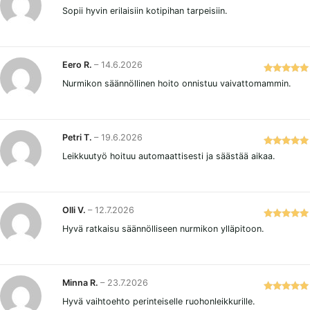
Arvostelu
Sopii hyvin erilaisiin kotipihan tarpeisiin.
tuotteesta:
5
/ 5
Eero R.
–
14.6.2026
Arvostelu
Nurmikon säännöllinen hoito onnistuu vaivattomammin.
tuotteesta:
5
/ 5
Petri T.
–
19.6.2026
Arvostelu
Leikkuutyö hoituu automaattisesti ja säästää aikaa.
tuotteesta:
5
/ 5
Olli V.
–
12.7.2026
Arvostelu
Hyvä ratkaisu säännölliseen nurmikon ylläpitoon.
tuotteesta:
5
/ 5
Minna R.
–
23.7.2026
Arvostelu
Hyvä vaihtoehto perinteiselle ruohonleikkurille.