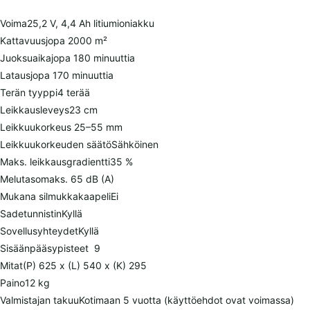
Voima
25,2 V, 4,4 Ah litiumioniakku
Kattavuus
jopa 2000 m²
Juoksuaika
jopa 180 minuuttia
Lataus
jopa 170 minuuttia
Terän tyyppi
4 terää
Leikkausleveys
23 cm
Leikkuukorkeus 25–55 mm
Leikkuukorkeuden säätö
Sähköinen
Maks. leikkausgradientti
35 %
Melutaso
maks. 65 dB (A)
Mukana silmukkakaapeli
Ei
Sadetunnistin
Kyllä
Sovellusyhteydet
Kyllä
Sisäänpääsypisteet
9
Mitat
(P) 625 x (L) 540 x (K) 295
Paino
12 kg
Valmistajan takuu
Kotimaan 5 vuotta (käyttöehdot ovat voimassa)