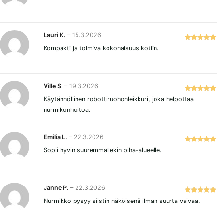
tuotteesta:
5
/ 5
Lauri K.
–
15.3.2026
Arvostelu
Kompakti ja toimiva kokonaisuus kotiin.
tuotteesta:
5
/ 5
Ville S.
–
19.3.2026
Arvostelu
Käytännöllinen robottiruohonleikkuri, joka helpottaa
tuotteesta:
nurmikonhoitoa.
5
/ 5
Emilia L.
–
22.3.2026
Arvostelu
Sopii hyvin suuremmallekin piha-alueelle.
tuotteesta:
5
/ 5
Janne P.
–
22.3.2026
Arvostelu
Nurmikko pysyy siistin näköisenä ilman suurta vaivaa.
tuotteesta: