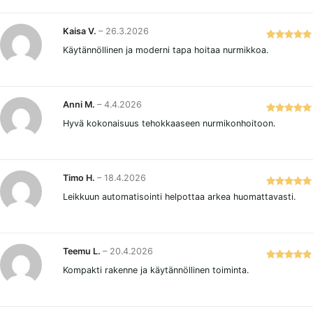
5
/ 5
Kaisa V.
–
26.3.2026
Arvostelu
Käytännöllinen ja moderni tapa hoitaa nurmikkoa.
tuotteesta:
5
/ 5
Anni M.
–
4.4.2026
Arvostelu
Hyvä kokonaisuus tehokkaaseen nurmikonhoitoon.
tuotteesta:
5
/ 5
Timo H.
–
18.4.2026
Arvostelu
Leikkuun automatisointi helpottaa arkea huomattavasti.
tuotteesta:
5
/ 5
Teemu L.
–
20.4.2026
Arvostelu
Kompakti rakenne ja käytännöllinen toiminta.
tuotteesta:
5
/ 5