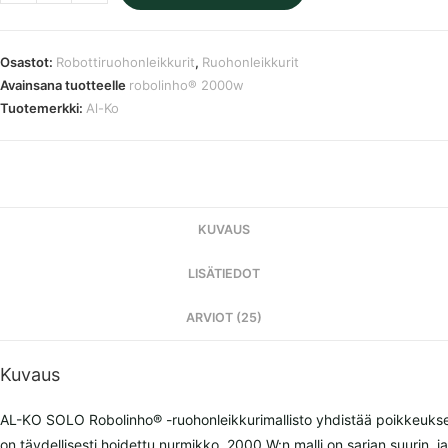
KO
SOLO
Robolinho®
Osastot:
Robottiruohonleikkurit
,
Ruohonleikkurit
2000W
Avainsana tuotteelle
robolinho® 2000w
robottiruohonleikkuri
Tuotemerkki:
Al-Ko
määrä
KUVAUS
LISÄTIEDOT
ARVIOT (25)
Kuvaus
AL-KO SOLO Robolinho® -ruohonleikkurimallisto yhdistää poikkeukselli
on täydellisesti hoidettu nurmikko. 2000 W:n malli on sarjan suurin