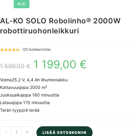
ALE!
AL-KO SOLO Robolinho® 2000W
robottiruohonleikkuri
(
25
tuotearviota)
Arvio
25
5.00
1 199,00
€
Alkuperäinen
Nykyinen
5:stä
hinta
hinta
1 599,00
€
perustuen
oli:
on:
asiakkaan
1
1
599,00 €.
199,00 €.
arvotuksee
Voima
25,2 V, 4,4 Ah litiumioniakku
n.
Kattavuus
jopa 2000 m²
Juoksuaika
jopa 180 minuuttia
Lataus
jopa 170 minuuttia
Terän tyyppi
4 terää
AL-
-
+
LISÄÄ OSTOSKORIIN