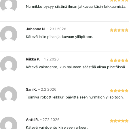
Arvostelu
Nurmikko pysyy siistinä ilman jatkuvaa käsin leikkaamista.
tuotteesta:
5
/ 5
Johanna N.
–
23.1.2026
Arvostelu
Kätevä laite pihan jatkuvaan ylläpitoon.
tuotteesta:
5
/ 5
Riikka P.
–
1.2.2026
Arvostelu
Kätevä vaihtoehto, kun halutaan säästää aikaa pihatöissä.
tuotteesta:
5
/ 5
Sari K.
–
2.2.2026
Arvostelu
Toimiva robottileikkuri päivittäiseen nurmikon ylläpitoon.
tuotteesta:
5
/ 5
Antti R.
–
27.2.2026
Arvostelu
Kätevä vaihtoehto kiireiseen arkeen.