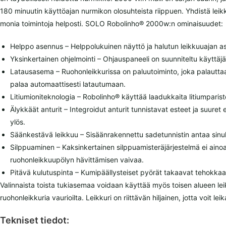
180 minuutin käyttöajan nurmikon olosuhteista riippuen. Yhdistä leik
monia toimintoja helposti. SOLO Robolinho® 2000w:n ominaisuudet:
Helppo asennus – Helppolukuinen näyttö ja halutun leikkuuajan as
Yksinkertainen ohjelmointi – Ohjauspaneeli on suunniteltu käyttäjä
Latausasema – Ruohonleikkurissa on paluutoiminto, joka palauttaa s
palaa automaattisesti latautumaan.
Litiumioniteknologia – Robolinho® käyttää laadukkaita litiumparist
Älykkäät anturit – Integroidut anturit tunnistavat esteet ja suure
ylös.
Säänkestävä leikkuu – Sisäänrakennettu sadetunnistin antaa sinu
Silppuaminen – Kaksinkertainen silppuamisteräjärjestelmä ei aino
ruohonleikkuupölyn hävittämisen vaivaa.
Pitävä kulutuspinta – Kumipäällysteiset pyörät takaavat tehokkaan 
Valinnaista toista tukiasemaa voidaan käyttää myös toisen alueen leik
ruohonleikkuria vaurioilta. Leikkuri on riittävän hiljainen, jotta voit 
Tekniset tiedot: