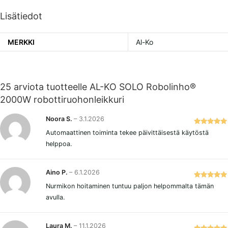
Lisätiedot
MERKKI
Al-Ko
25 arviota tuotteelle
AL-KO SOLO Robolinho®
2000W robottiruohonleikkuri
Noora S.
–
3.1.2026
Arvostelu
Automaattinen toiminta tekee päivittäisestä käytöstä
tuotteesta:
helppoa.
5
/ 5
Aino P.
–
6.1.2026
Arvostelu
Nurmikon hoitaminen tuntuu paljon helpommalta tämän
tuotteesta:
avulla.
5
/ 5
Laura M.
–
11.1.2026