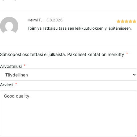
tuotteesta:
5
/ 5
Helmi T.
–
3.8.2026
Arvostelu
Toimiva ratkaisu tasaisen leikkuutuloksen ylläpitämiseen.
tuotteesta:
5
/ 5
Sähköpostiosoitettasi ei julkaista.
Pakolliset kentät on merkitty
*
Arvostelusi
*
Arviosi
*