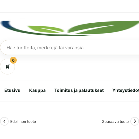
Siirry
suoraan
sisältöön
Hae
tuotteita
0
🛒
Etusivu
Kauppa
Toimitus ja palautukset
Yhteystiedo
Edellinen tuote
Seuraava tuote