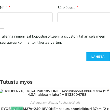
Nimi
*
Sähköposti
*
Tallenna nimeni, sähköpostiosoitteeni ja sivustoni tähän selaimeen
seuraavaa kommentointikertaa varten.
Tutustu myös
Akkuruohonleikkurit
,
Ruohonleikkurit
RYOBI RY18LM37A-240 18V ONE+ akkuruohonleikkuri 37cm (2 x
ALE!