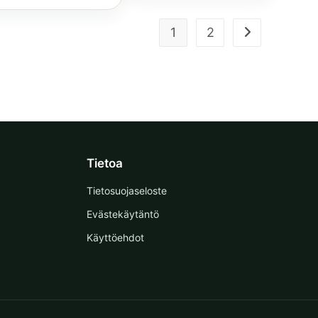
606,59 €.
885,27 €.
1
2
Tietoa
Tietosuojaseloste
Evästekäytäntö
Käyttöehdot