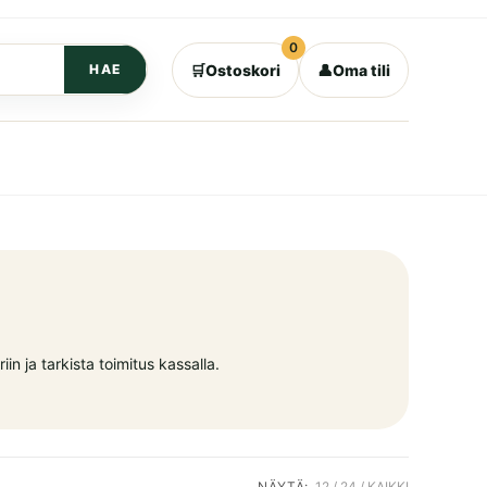
0
🛒
Ostoskori
👤
Oma tili
HAE
in ja tarkista toimitus kassalla.
NÄYTÄ:
12
24
KAIKKI