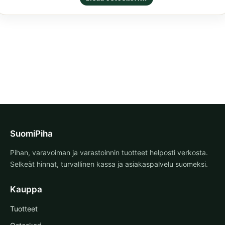
tuotteesta:
5.00
/ 5
SuomiPiha
Pihan, varavoiman ja varastoinnin tuotteet helposti verkosta.
Selkeät hinnat, turvallinen kassa ja asiakaspalvelu suomeksi.
Kauppa
Tuotteet