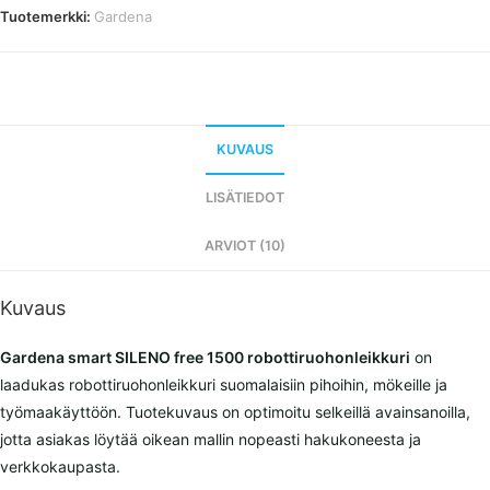
määrä
Tuotemerkki:
Gardena
KUVAUS
LISÄTIEDOT
ARVIOT (10)
Kuvaus
Gardena smart SILENO free 1500 robottiruohonleikkuri
on
laadukas robottiruohonleikkuri suomalaisiin pihoihin, mökeille ja
työmaakäyttöön. Tuotekuvaus on optimoitu selkeillä avainsanoilla,
jotta asiakas löytää oikean mallin nopeasti hakukoneesta ja
verkkokaupasta.