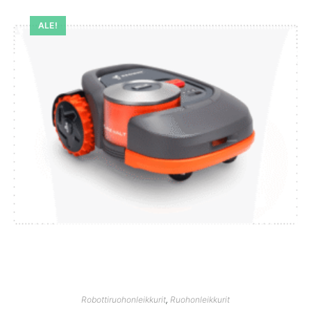
ALE!
Robottiruohonleikkurit
,
Ruohonleikkurit