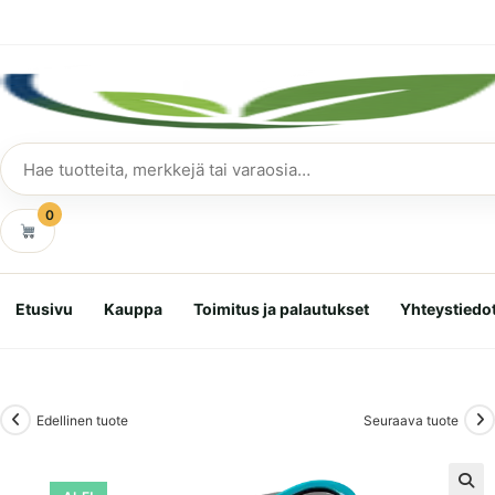
Siirry
suoraan
sisältöön
Hae
tuotteita
0
Etusivu
Kauppa
Toimitus ja palautukset
Yhteystiedo
Edellinen tuote
Seuraava tuote