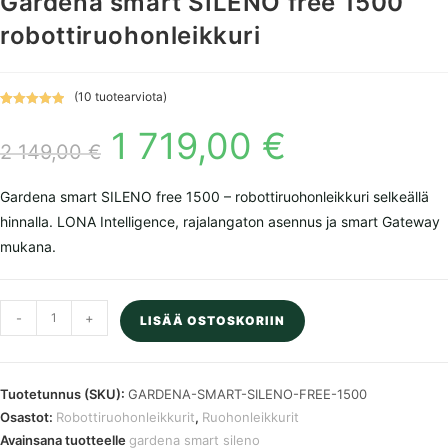
Gardena smart SILENO free 1500
robottiruohonleikkuri
(
10
tuotearviota)
Arvio
10
5.00
1 719,00
€
Alkuperäinen
Nykyinen
5:stä
hinta
hinta
2 149,00
€
perustuen
oli:
on:
asiakkaan
2
1
149,00 €.
719,00 €.
arvotuksee
Gardena smart SILENO free 1500 – robottiruohonleikkuri selkeällä
n.
hinnalla. LONA Intelligence, rajalangaton asennus ja smart Gateway
mukana.
Gardena
-
+
LISÄÄ OSTOSKORIIN
smart
SILENO
free
Tuotetunnus (SKU):
GARDENA-SMART-SILENO-FREE-1500
1500
Osastot:
Robottiruohonleikkurit
,
Ruohonleikkurit
robottiruohonleikkuri
Avainsana tuotteelle
gardena smart sileno