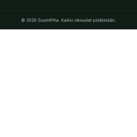
© 2026 SuomiPiha. Kaikki oikeudet pidätetään.