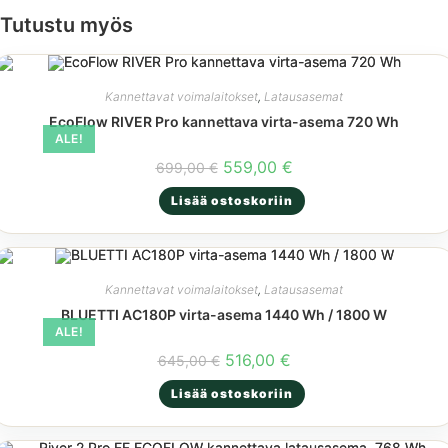
Tutustu myös
Kannettavat voimalaitokset
,
Latausasemat
EcoFlow RIVER Pro kannettava virta-asema 720 Wh
ALE!
Alkuperäinen
Nykyinen
559,00
€
699,00
€
hinta
hinta
oli:
on:
Lisää ostoskoriin
699,00 €.
559,00 €.
Kannettavat voimalaitokset
,
Latausasemat
BLUETTI AC180P virta-asema 1440 Wh / 1800 W
ALE!
Alkuperäinen
Nykyinen
516,00
€
645,00
€
hinta
hinta
oli:
on:
Lisää ostoskoriin
645,00 €.
516,00 €.