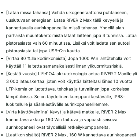
3000
lataussykliä
[Lataa missä tahansa] Vaihda ulkogeneraattorisi puhtaaseen,
ja
uusiutuvaan energiaan. Lataa RIVER 2 Max tällä kevyellä ja
jopa
kannettavalla aurinkopaneelilla missä tahansa. Yhdellä alan
1000
parhaista muuntokertoimista lataat laitteen jopa 4 tunnissa. Lataa
W:n
pistorasiasta vain 60 minuutissa. Lisäksi voit ladata sen autosi
teho
pistorasiasta tai jopa USB-C:n kautta.
määrä
[Virtaa 80 %:lle kodinkoneista] Jopa 1000 W:n lähtöteholla voit
käyttää 11 laitetta samanaikaisesti ilman ylikuormitusriskiä.
[Kestää vuosia] LiFePO4-akkuteknologia antaa RIVER 2 Maxille yli
3 000 latauskertaa, joten voit käyttää laitteitasi lähes 10 vuotta.
LFP-kemia on luotettava, tehokas ja turvallinen jopa korkeissa
lämpötiloissa. Se on täydellinen kumppani kestävälle, IP68-
luokitellulle ja säänkestävälle aurinkopaneelillemme.
[Virta käyttövalmiina] Kevyt ja kätevä matkalle, RIVER 2 Max
kannettava akku ja 160 W:n taittuva ja vapaasti seisova
aurinkopaneeli ovat täydellisiä retkeilykumppaneita.
[Laatikon sisältö] RIVER 2 Max, 160 W kannettava aurinkopaneeli