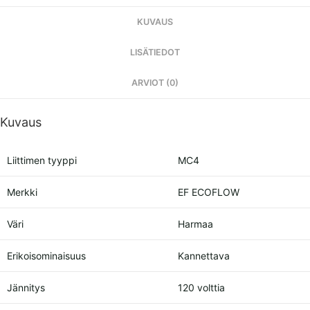
aurinkogeneraattori,
pitkäikäinen
KUVAUS
kannettava
LISÄTIEDOT
voimalaitos
ja
ARVIOT (0)
160
W:n
Kuvaus
aurinkopaneeli
kotiin,
retkeilyyn
Liittimen tyyppi
MC4
ja
Merkki
EF ECOFLOW
matkailuautoihin,
100
Väri
Harmaa
%
lataus
Erikoisominaisuus
Kannettava
60
metrissä,
Jännitys
120 volttia
yli