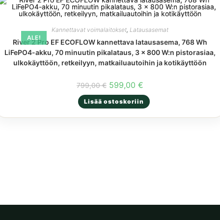
Kannettavat voimalaitokset
,
Latausasemat
ALE!
River 2 Pro EF ECOFLOW kannettava latausasema, 768 Wh
LiFePO4-akku, 70 minuutin pikalataus, 3 x 800 W:n pistorasiaa,
ulkokäyttöön, retkeilyyn, matkailuautoihin ja kotikäyttöön
Alkuperäinen
Nykyinen
599,00
€
799,00
€
hinta
hinta
oli:
on:
Lisää ostoskoriin
799,00 €.
599,00 €.