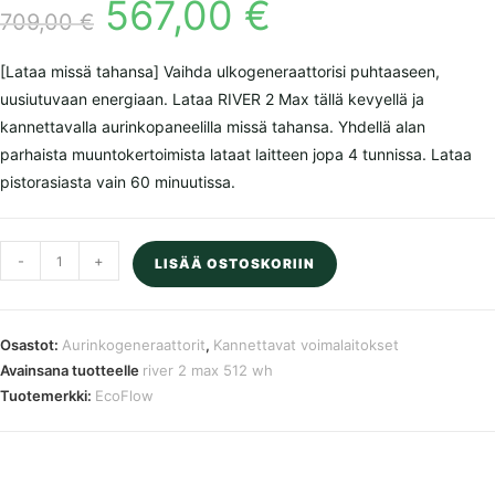
567,00
€
Alkuperäinen
Nykyinen
hinta
hinta
709,00
€
oli:
on:
709,00 €.
567,00 €.
[Lataa missä tahansa] Vaihda ulkogeneraattorisi puhtaaseen,
uusiutuvaan energiaan. Lataa RIVER 2 Max tällä kevyellä ja
kannettavalla aurinkopaneelilla missä tahansa. Yhdellä alan
parhaista muuntokertoimista lataat laitteen jopa 4 tunnissa. Lataa
pistorasiasta vain 60 minuutissa.
EF
-
+
LISÄÄ OSTOSKORIIN
ECOFLOW
River
2
Osastot:
Aurinkogeneraattorit
,
Kannettavat voimalaitokset
Max
Avainsana tuotteelle
river 2 max 512 wh
512
Tuotemerkki:
EcoFlow
Wh
LiFePO4
-