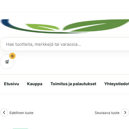
Siirry
suoraan
sisältöön
Hae
tuotteita
0
🛒
Etusivu
Kauppa
Toimitus ja palautukset
Yhteystiedo
Edellinen tuote
Seuraava tuote