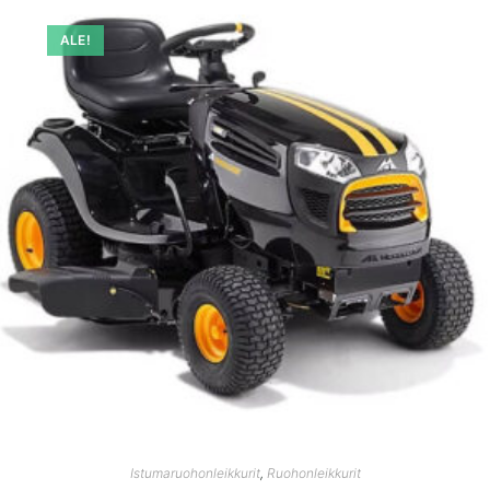
ALE!
Istumaruohonleikkurit
,
Ruohonleikkurit