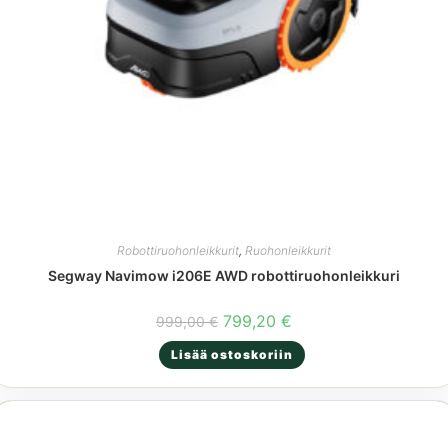
Robottiruohonleikkurit
,
Ruohonleikkurit
Segway Navimow i206E AWD robottiruohonleikkuri
Alkuperäinen
Nykyinen
799,20
€
999,00
€
hinta
hinta
oli:
on:
Lisää ostoskoriin
999,00 €.
799,20 €.