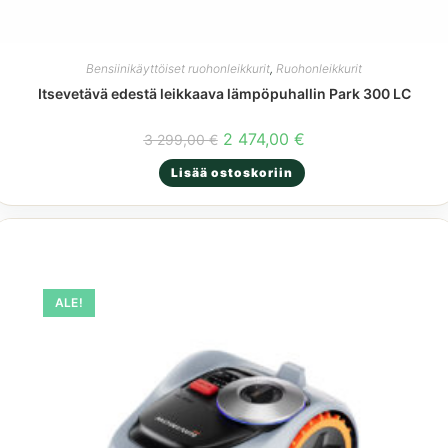
Bensiinikäyttöiset ruohonleikkurit
,
Ruohonleikkurit
Itsevetävä edestä leikkaava lämpöpuhallin Park 300 LC
Alkuperäinen
Nykyinen
2 474,00
€
3 299,00
€
hinta
hinta
oli:
on:
Lisää ostoskoriin
3
2
299,00 €.
474,00 €.
ALE!