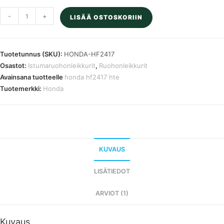
Honda
-
+
LISÄÄ OSTOSKORIIN
HF2417
HTE
ajoleikkuri
Tuotetunnus (SKU):
HONDA-HF2417
102
Osastot:
Istumaruohonleikkurit
,
Ruohonleikkurit
cm
Avainsana tuotteelle
honda hf2417 hte
määrä
Tuotemerkki:
Honda
KUVAUS
LISÄTIEDOT
ARVIOT (1)
Kuvaus