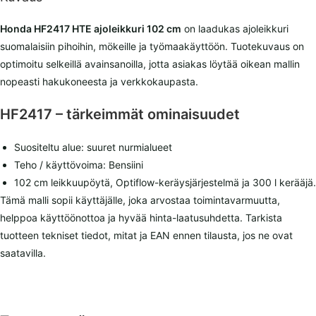
Honda HF2417 HTE ajoleikkuri 102 cm
on laadukas ajoleikkuri
suomalaisiin pihoihin, mökeille ja työmaakäyttöön. Tuotekuvaus on
optimoitu selkeillä avainsanoilla, jotta asiakas löytää oikean mallin
nopeasti hakukoneesta ja verkkokaupasta.
HF2417 – tärkeimmät ominaisuudet
Suositeltu alue: suuret nurmialueet
Teho / käyttövoima: Bensiini
102 cm leikkuupöytä, Optiflow-keräysjärjestelmä ja 300 l kerääjä.
Tämä malli sopii käyttäjälle, joka arvostaa toimintavarmuutta,
helppoa käyttöönottoa ja hyvää hinta-laatusuhdetta. Tarkista
tuotteen tekniset tiedot, mitat ja EAN ennen tilausta, jos ne ovat
saatavilla.