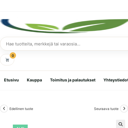
Siirry
suoraan
sisältöön
Hae
tuotteita
0
Etusivu
Kauppa
Toimitus ja palautukset
Yhteystiedo
Edellinen tuote
Seuraava tuote