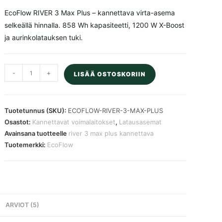
asiakkaan
599,00 €.
479,00 €.
arvotuksee
EcoFlow RIVER 3 Max Plus – kannettava virta-asema
n.
selkeällä hinnalla. 858 Wh kapasiteetti, 1200 W X-Boost
ja aurinkolatauksen tuki.
EcoFlow
-
+
LISÄÄ OSTOSKORIIN
RIVER
3
Max
Tuotetunnus (SKU):
ECOFLOW-RIVER-3-MAX-PLUS
Plus
Osastot:
Kannettavat voimalaitokset
,
Latausasemat
kannettava
Avainsana tuotteelle
river 3 max plus kannettava
virta-
Tuotemerkki:
EcoFlow
asema
858
Wh
määrä
ARVIOT (5)