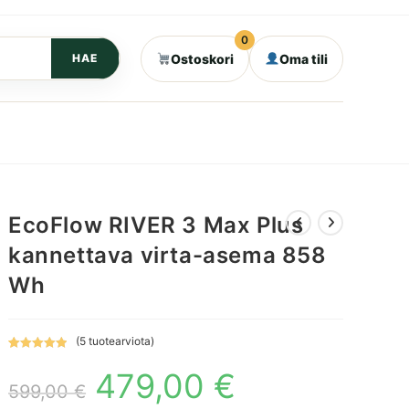
0
Ostoskori
Oma tili
HAE
EcoFlow RIVER 3 Max Plus
kannettava virta-asema 858
Wh
(
5
tuotearviota)
Arvio
5
5.00
479,00
€
Alkuperäinen
Nykyinen
5:stä
hinta
hinta
599,00
€
perustuen
oli:
on: