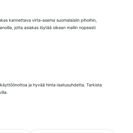
kas kannettava virta-asema suomalaisiin pihoihin,
oilla, jotta asiakas löytää oikean mallin nopeasti
 käyttöönottoa ja hyvää hinta-laatusuhdetta. Tarkista
illa.