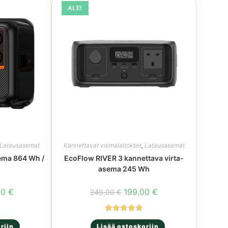
ALE!
Latausasemat
Kannettavat voimalaitokset
,
Latausasemat
ema 864 Wh /
EcoFlow RIVER 3 kannettava virta-
asema 245 Wh
räinen
Nykyinen
Alkuperäinen
Nykyinen
00
€
199,00
€
249,00
€
hinta
hinta
hinta
on:
oli:
on:
0 €.
479,00 €.
249,00 €.
199,00 €.
Arvostelu
riin
Lisää ostoskoriin