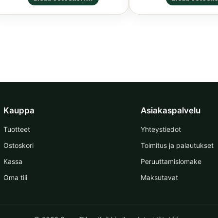
tuotteesta:
tuotteesta:
5.00
/ 5
5.00
/ 5
Kauppa
Asiakaspalvelu
Tuotteet
Yhteystiedot
Ostoskori
Toimitus ja palautukset
Kassa
Peruuttamislomake
Oma tili
Maksutavat