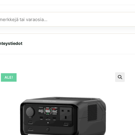
hteystiedot
ALE!