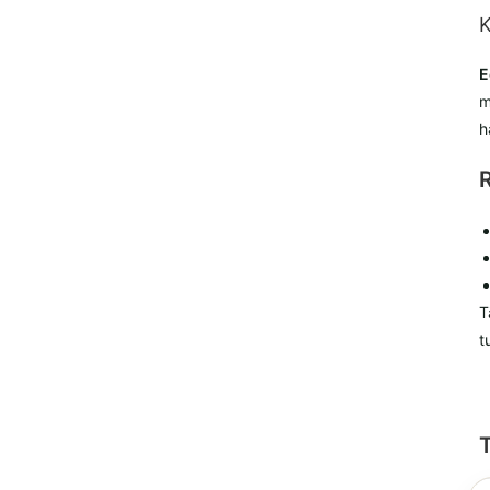
K
E
m
h
T
t