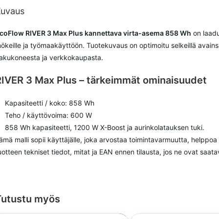
uvaus
coFlow RIVER 3 Max Plus kannettava virta-asema 858 Wh
on laadu
ökeille ja työmaakäyttöön. Tuotekuvaus on optimoitu selkeillä avainsan
akukoneesta ja verkkokaupasta.
RIVER 3 Max Plus – tärkeimmät ominaisuudet
Kapasiteetti / koko: 858 Wh
Teho / käyttövoima: 600 W
858 Wh kapasiteetti, 1200 W X-Boost ja aurinkolatauksen tuki.
ämä malli sopii käyttäjälle, joka arvostaa toimintavarmuutta, helppoa
uotteen tekniset tiedot, mitat ja EAN ennen tilausta, jos ne ovat saatav
Tutustu myös