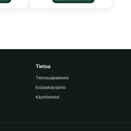
tuotteesta:
5.00
/ 5
Tietoa
Tietosuojaseloste
Evästekäytäntö
Käyttöehdot