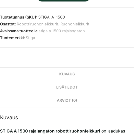
1500
rajalangaton
Tuotetunnus (SKU):
STIGA-A-1500
robottiruohonleikkuri
Osastot:
Robottiruohonleikkurit
,
Ruohonleikkurit
määrä
Avainsana tuotteelle
stiga a 1500 rajalangaton
Tuotemerkki:
Stiga
KUVAUS
LISÄTIEDOT
ARVIOT (0)
Kuvaus
STIGA A 1500 rajalangaton robottiruohonleikkuri
on laadukas