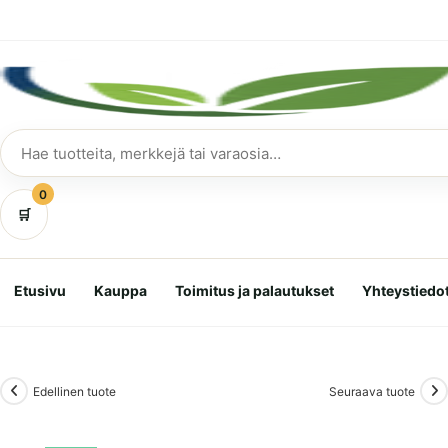
Siirry
suoraan
sisältöön
Hae
tuotteita
0
🛒
Etusivu
Kauppa
Toimitus ja palautukset
Yhteystiedo
Edellinen tuote
Seuraava tuote