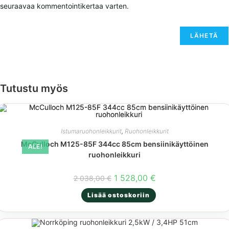
seuraavaa kommentointikertaa varten.
Tutustu myös
Istumaruohonleikkurit
,
Ruohonleikkurit
McCulloch M125-85F 344cc 85cm bensiinikäyttöinen
ALE!
ruohonleikkuri
Alkuperäinen
Nykyinen
1 528,00
€
2 038,00
€
hinta
hinta
oli:
on:
Lisää ostoskoriin
2
1
038,00 €.
528,00 €.