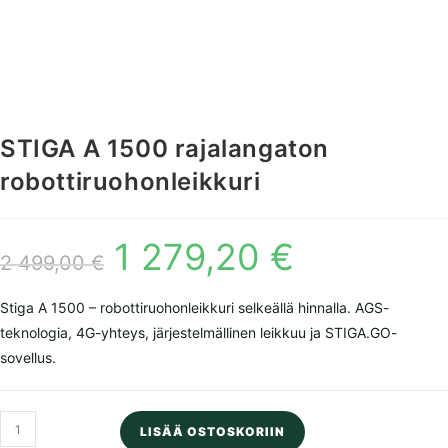
STIGA A 1500 rajalangaton
robottiruohonleikkuri
1 279,20
€
Alkuperäinen
Nykyinen
hinta
hinta
2 499,00
€
oli:
on:
2
1
499,00 €.
279,20 €.
Stiga A 1500 – robottiruohonleikkuri selkeällä hinnalla. AGS-
teknologia, 4G-yhteys, järjestelmällinen leikkuu ja STIGA.GO-
sovellus.
STIGA
LISÄÄ OSTOSKORIIN
A