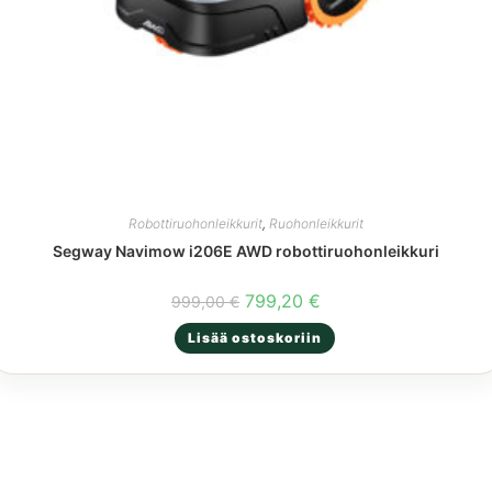
Robottiruohonleikkurit
,
Ruohonleikkurit
Segway Navimow i206E AWD robottiruohonleikkuri
Alkuperäinen
Nykyinen
799,20
€
999,00
€
hinta
hinta
oli:
on:
Lisää ostoskoriin
999,00 €.
799,20 €.